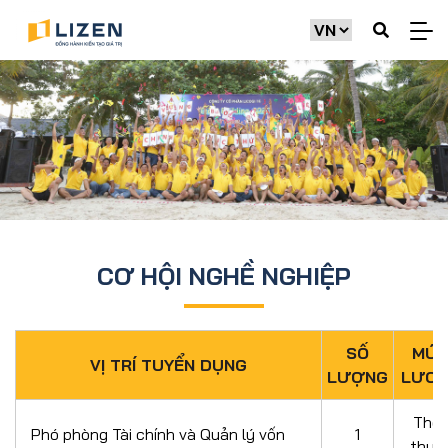
CƠ HỘI NGHỀ NGHIỆP
SỐ
MỨ
VỊ TRÍ TUYỂN DỤNG
LƯỢNG
LƯƠ
Thỏ
Phó phòng Tài chính và Quản lý vốn
1
thuậ