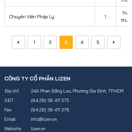
Thỏ
Chuyên Viên Pháp Lý
1
thuậ
1
2
3
4
5
CÔNG TY CỔ PHẦN LIZEN
Địa chỉ:
24A Phan Đăng Lưu, Phường Gia Định, TP.HCM
SĐT:
(84.28) 38 411 375
Fax:
(84.28) 38 411 376
Email:
info@lizen.vn
Website:
lizen.vn