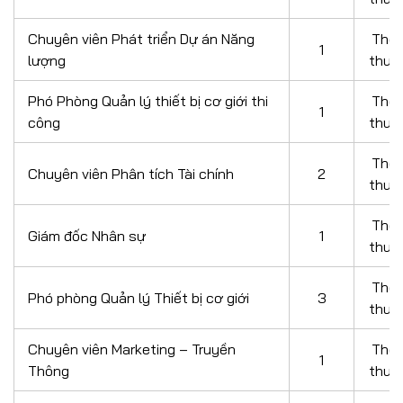
Chuyên viên Phát triển Dự án Năng
Thỏ
1
lượng
thuậ
Phó Phòng Quản lý thiết bị cơ giới thi
Thỏ
1
công
thuậ
Thỏ
Chuyên viên Phân tích Tài chính
2
thuậ
Thỏ
Giám đốc Nhân sự
1
thuậ
Thỏ
Phó phòng Quản lý Thiết bị cơ giới
3
thuậ
Chuyên viên Marketing – Truyền
Thỏ
1
Thông
thuậ