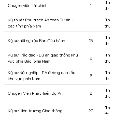
Thỏ
Chuyên viên Tài chính
1
thuậ
Kỹ thuật Phụ trách An toàn Dự án -
Thỏ
1
các tỉnh phía Nam
thuậ
Thỏ
Kỹ sư nội nghiệp Ban điều hành
15
thuậ
Kỹ sư Trắc đạc - Dự án giao thông khu
Thỏ
6
vực phía Bắc, phía Nam
thuậ
Kỹ sư Nội nghiệp - DA đường cao tốc
Thỏ
6
khu vực phía Nam
thuậ
Thỏ
Chuyên Viên Phát Triển Dự Án
2
thuậ
Thỏ
Kỹ sư Hiện trường Giao thông
20
thuậ