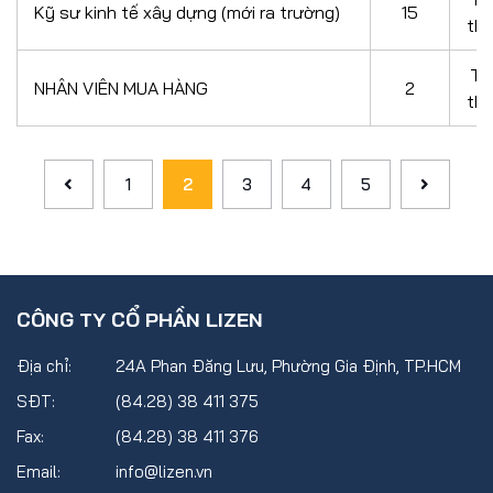
Kỹ sư kinh tế xây dựng (mới ra trường)
15
th
Th
NHÂN VIÊN MUA HÀNG
2
th
1
2
3
4
5
CÔNG TY CỔ PHẦN LIZEN
Địa chỉ:
24A Phan Đăng Lưu, Phường Gia Định, TP.HCM
SĐT:
(84.28) 38 411 375
Fax:
(84.28) 38 411 376
Email:
info@lizen.vn