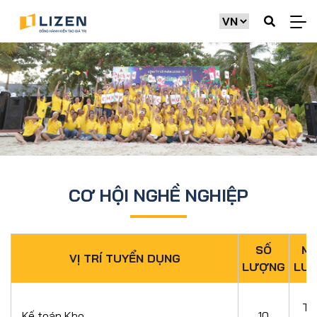
CƠ HỘI NGHỀ NGHIỆP
SỐ
M
VỊ TRÍ TUYỂN DỤNG
LƯỢNG
LƯ
Th
Kế toán Kho
10