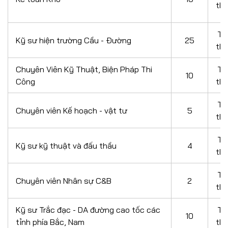
th
Th
Kỹ sư hiện trường Cầu - Đường
25
th
Chuyên Viên Kỹ Thuật, Biện Pháp Thi
Th
10
Công
th
Th
Chuyên viên Kế hoạch - vật tư
5
th
Th
Kỹ sư kỹ thuật và đấu thầu
4
th
Th
Chuyên viên Nhân sự C&B
2
th
Kỹ sư Trắc đạc - DA đường cao tốc các
Th
10
tỉnh phía Bắc, Nam
th