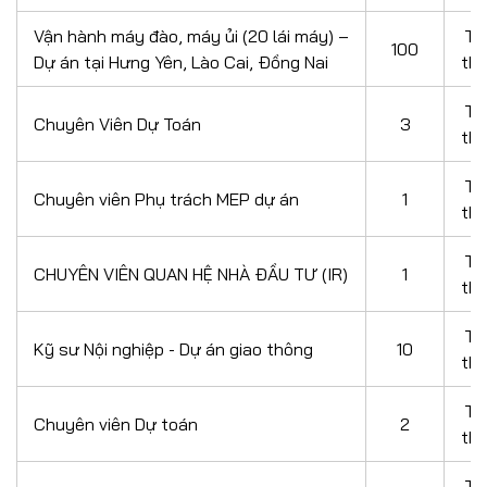
Vận hành máy đào, máy ủi (20 lái máy) –
Th
100
Dự án tại Hưng Yên, Lào Cai, Đồng Nai
th
Th
Chuyên Viên Dự Toán
3
th
Th
Chuyên viên Phụ trách MEP dự án
1
th
Th
CHUYÊN VIÊN QUAN HỆ NHÀ ĐẦU TƯ (IR)
1
th
Th
Kỹ sư Nội nghiệp - Dự án giao thông
10
th
Th
Chuyên viên Dự toán
2
th
Th