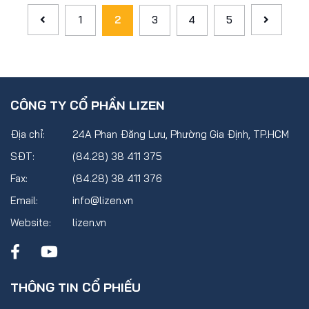
1
2
3
4
5
CÔNG TY CỔ PHẦN LIZEN
Địa chỉ:
24A Phan Đăng Lưu, Phường Gia Định, TP.HCM
SĐT:
(84.28) 38 411 375
Fax:
(84.28) 38 411 376
Email:
info@lizen.vn
Website:
lizen.vn
THÔNG TIN CỔ PHIẾU