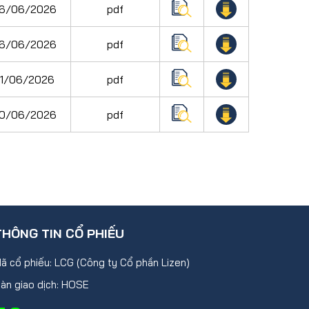
16/06/2026
pdf
16/06/2026
pdf
11/06/2026
pdf
10/06/2026
pdf
THÔNG TIN CỔ PHIẾU
ã cổ phiếu: LCG (Công ty Cổ phần Lizen)
àn giao dịch: HOSE