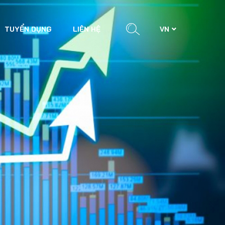
TUYỂN DỤNG
LIÊN HỆ
VN