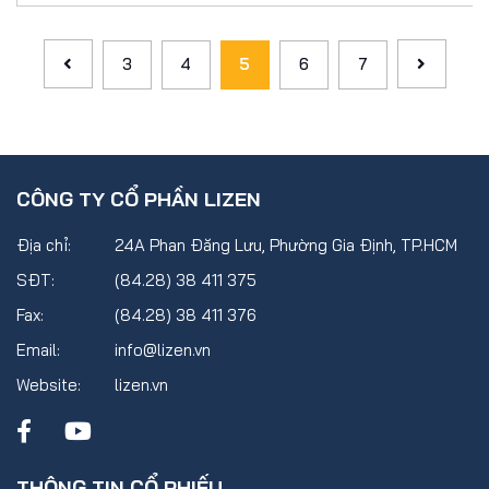
3
4
5
6
7
CÔNG TY CỔ PHẦN LIZEN
Địa chỉ:
24A Phan Đăng Lưu, Phường Gia Định, TP.HCM
SĐT:
(84.28) 38 411 375
Fax:
(84.28) 38 411 376
Email:
info@lizen.vn
Website:
lizen.vn
THÔNG TIN CỔ PHIẾU