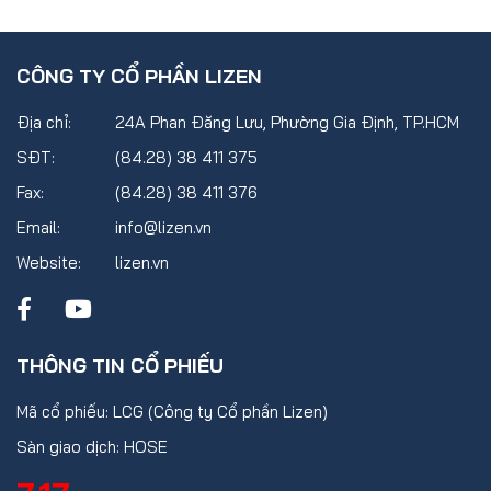
CÔNG TY CỔ PHẦN LIZEN
Địa chỉ:
24A Phan Đăng Lưu, Phường Gia Định, TP.HCM
SĐT:
(84.28) 38 411 375
Fax:
(84.28) 38 411 376
Email:
info@lizen.vn
Website:
lizen.vn
THÔNG TIN CỔ PHIẾU
Mã cổ phiếu: LCG (Công ty Cổ phần Lizen)
Sàn giao dịch: HOSE