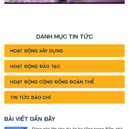
DANH MỤC TIN TỨC
HOẠT ĐỘNG XÂY DỰNG
HOẠT ĐỘNG ĐÀO TẠO
HOẠT ĐỘNG CỘNG ĐỒNG ĐOÀN THỂ
TIN TỨC BÁO CHÍ
BÀI VIẾT GẦN ĐÂY
Đóng góp lớn cho dự án hạ tầng trọng điểm, nhà