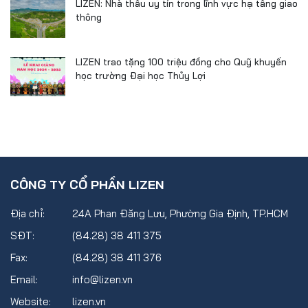
LIZEN: Nhà thầu uy tín trong lĩnh vực hạ tầng giao
thông
LIZEN trao tặng 100 triệu đồng cho Quỹ khuyến
học trường Đại học Thủy Lợi
CÔNG TY CỔ PHẦN LIZEN
Địa chỉ:
24A Phan Đăng Lưu, Phường Gia Định, TP.HCM
SĐT:
(84.28) 38 411 375
Fax:
(84.28) 38 411 376
Email:
info@lizen.vn
Website:
lizen.vn