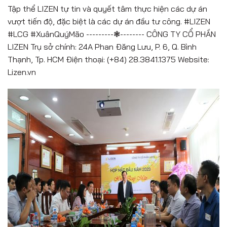
Tập thể LIZEN tự tin và quyết tâm thực hiện các dự án
vượt tiến độ, đặc biệt là các dự án đầu tư công. #LIZEN
#LCG #XuânQuýMão ---------❃-------- CÔNG TY CỔ PHẦN
LIZEN Trụ sở chính: 24A Phan Đăng Lưu, P. 6, Q. Bình
Thạnh, Tp. HCM Điện thoại: (+84) 28.3841.1375 Website:
Lizen.vn