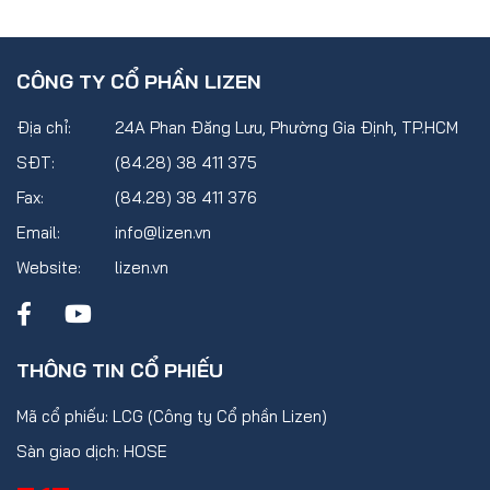
CÔNG TY CỔ PHẦN LIZEN
Địa chỉ:
24A Phan Đăng Lưu, Phường Gia Định, TP.HCM
SĐT:
(84.28) 38 411 375
Fax:
(84.28) 38 411 376
Email:
info@lizen.vn
Website:
lizen.vn
THÔNG TIN CỔ PHIẾU
Mã cổ phiếu: LCG (Công ty Cổ phần Lizen)
Sàn giao dịch: HOSE