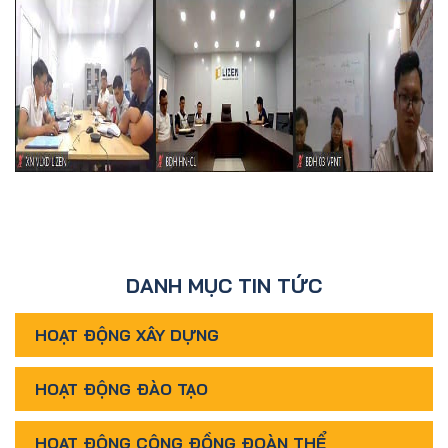
DANH MỤC TIN TỨC
HOẠT ĐỘNG XÂY DỰNG
HOẠT ĐỘNG ĐÀO TẠO
HOẠT ĐỘNG CỘNG ĐỒNG ĐOÀN THỂ