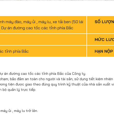
nh máy đào, máy ủi , máy lu, xe tải ben (50 lái
SỐ LƯỢ
 Dự án đường cao tốc các tỉnh phía Bắc
MỨC LƯ
c tỉnh phía Bắc
HẠN NỘP
 Dự án đường cao tốc các tỉnh phía Bắc của Công ty.
hạm; bảo đảm an toàn cho người và tài sản; sử dụng tiết kiệm nhiện l
ơng tiện được giao theo đúng quy trình kỹ thuật của nhà sản xuất v
 bộ quản lý trực tiếp.
áy ủi , máy lu trở lên.