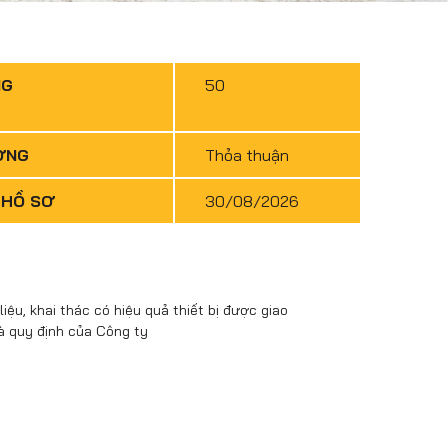
NG
50
ƠNG
Thỏa thuận
 HỒ SƠ
30/08/2026
iệu, khai thác có hiệu quả thiết bị được giao
à quy định của Công ty