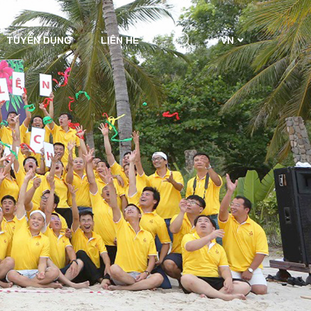
TUYỂN DỤNG
LIÊN HỆ
VN