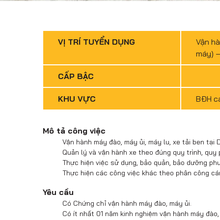
VỊ TRÍ TUYỂN DỤNG
Vận hà
máy) –
CẤP BẬC
KHU VỰC
BĐH cá
Mô tả công việc
Vận hành máy đào, máy ủi, máy lu, xe tải ben tại
Quản lý và vận hành xe theo đúng quy trình, quy p
Thực hiện việc sử dụng, bảo quản, bảo dưỡng phư
Thực hiện các công việc khác theo phân công cán
Yêu cầu
Có Chứng chỉ vận hành máy đào, máy ủi.
Có ít nhất 01 năm kinh nghiệm vận hành máy đào, m