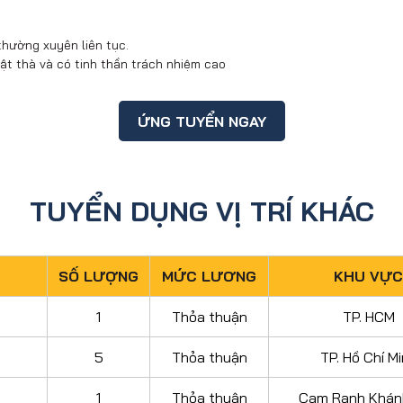
hường xuyên liên tục.
thật thà và có tinh thần trách nhiệm cao
ỨNG TUYỂN NGAY
TUYỂN DỤNG VỊ TRÍ KHÁC
SỐ LƯỢNG
MỨC LƯƠNG
KHU VỰC
1
Thỏa thuận
TP. HCM
5
Thỏa thuận
TP. Hồ Chí M
1
Thỏa thuận
Cam Ranh Khán