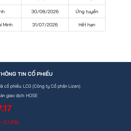
inh
30/08/2026
Ứng tuyển
í Minh
31/07/2026
Hết hạn
THÔNG TIN CỔ PHIẾU
ã cổ phiếu: LCG (Công ty Cổ phần Lizen)
àn giao dịch: HOSE
7.17
-0.14%