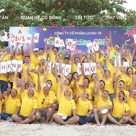
 ÁN
QUAN HỆ CỔ ĐÔNG
TIN TỨC
THƯ VIỆN