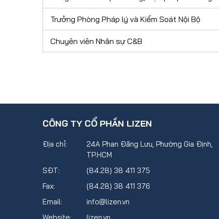
Trưởng Phòng Pháp lý và Kiểm Soát Nội Bộ
Chuyên viên Nhân sự C&B
CÔNG TY CỔ PHẦN LIZEN
Địa chỉ:
24A Phan Đăng Lưu, Phường Gia Định,
TP.HCM
SĐT:
(84.28) 38 411 375
Fax:
(84.28) 38 411 376
Email:
info@lizen.vn
Website:
lizen.vn