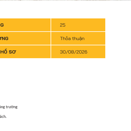
NG
25
ƠNG
Thỏa thuận
 HỒ SƠ
30/08/2026
công trường
ách.