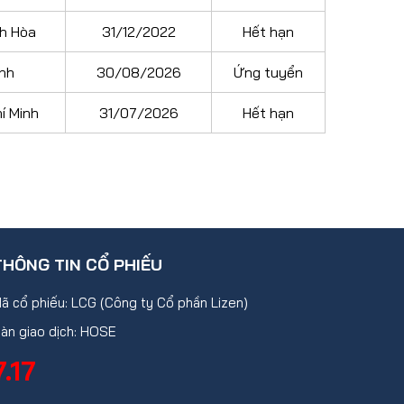
h Hòa
31/12/2022
Hết hạn
inh
30/08/2026
Ứng tuyển
í Minh
31/07/2026
Hết hạn
THÔNG TIN CỔ PHIẾU
ã cổ phiếu: LCG (Công ty Cổ phần Lizen)
àn giao dịch: HOSE
7.17