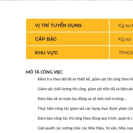
VỊ TRÍ TUYỂN DỤNG
Kỹ sư 
CẤP BẬC
Kỹ sư
KHU VỰC
TP.HCM
MÔ TẢ CÔNG VIỆC
Kiểm tra theo dõi hồ sơ thiết kế, giám sát thi công theo hồ
Giám sát chất lượng thi công, giám sát tiến độ và biện ph
Đảm bảo về an toàn lao động và vệ sinh mội trường...
Thực hiện công tác giám sát các hạng mục được phân công,
Đảm bảo công tác thi công theo đúng quy trình, quản lý 
Giải quyết các vướng mắc các Nhà thầu, Tư vấn, Nhà cun