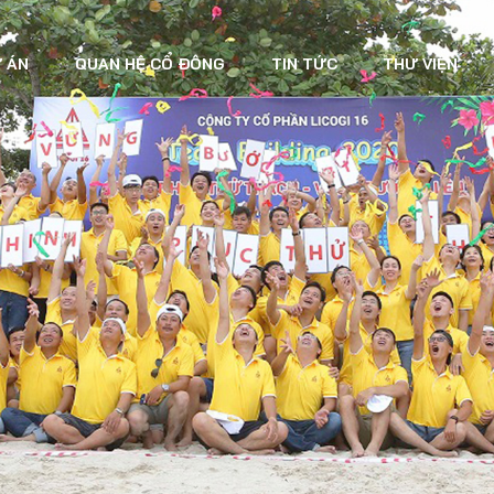
 ÁN
QUAN HỆ CỔ ĐÔNG
TIN TỨC
THƯ VIỆN