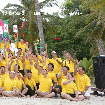
TUYỂN DỤNG
LIÊN HỆ
VN