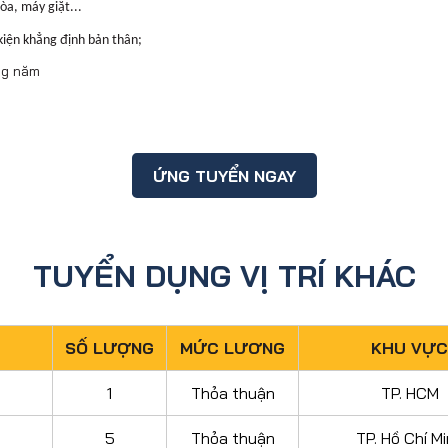
òa, máy giặt...
 kiện khẳng định bản thân;
ng năm
ỨNG TUYỂN NGAY
TUYỂN DỤNG VỊ TRÍ KHÁC
SỐ LƯỢNG
MỨC LƯƠNG
KHU VỰC
1
Thỏa thuận
TP. HCM
5
Thỏa thuận
TP. Hồ Chí M