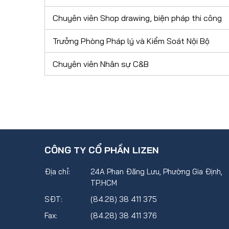
Chuyên viên Shop drawing, biện pháp thi công
Trưởng Phòng Pháp lý và Kiểm Soát Nội Bộ
Chuyên viên Nhân sự C&B
CÔNG TY CỔ PHẦN LIZEN
Địa chỉ:
24A Phan Đăng Lưu, Phường Gia Định,
TP.HCM
SĐT:
(84.28) 38 411 375
Fax:
(84.28) 38 411 376