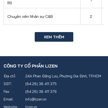
Bộ
Chuyên viên Nhân sự C&B
2
XEM THÊM
CÔNG TY CỔ PHẦN LIZEN
Địa chỉ:
24A Phan Đăng Lưu, Phường Gia Định, TP.HCM
SĐT:
(84.28) 38 411 375
Fax:
(84.28) 38 411 376
Email:
info@lizen.vn
Website:
lizen.vn