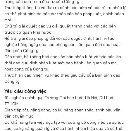
trong các quá trình đầu tư của Công ty.
Thu thập thông tin và đưa ra cảnh báo sớm về các rủi ro pháp lý
có thể phát sinh do các dự thảo văn bản pháp luật, chính sách
mới.
Chủ trì giải quyết các vụ giải quyết tranh chấp với các bên
trước cơ quan Nhà nước.
Hỗ trợ, giải đáp pháp lý đối với các quyết định, hành vi tác
nghiệp hàng ngày của các phòng ban liên quan đến các hoạt
động của Công ty.
Cập nhật, hệ thống hoá các văn bản pháp luật và báo cáo kịp
thời các quy định pháp luật mới ban hành liên quan đến mọi
hoạt động của Công ty.
Thực hiện các nhiệm vụ khác theo yêu cầu của Ban lãnh đạo
Công ty.
Yêu cầu công việc
Tốt nghiệp chính quy Trường Đại học Luật Hà Nội, ĐH Luật
TP.HCM.
Giao tiếp tốt, năng động, có kỹ năng soạn thảo, trình bày văn
bản chuẩn mực.
Có khả năng làm việc độc lập với cường độ công việc và áp lực
cao; có kỹ năng quản lý và điều hành nhóm hiệu quả và có thể