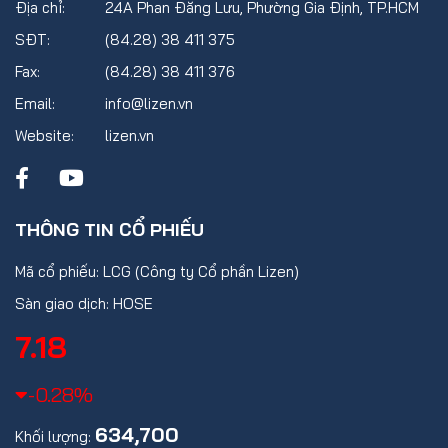
Địa chỉ:
24A Phan Đăng Lưu, Phường Gia Định, TP.HCM
SĐT:
(84.28) 38 411 375
Fax:
(84.28) 38 411 376
Email:
info@lizen.vn
Website:
lizen.vn
THÔNG TIN CỔ PHIẾU
Mã cổ phiếu: LCG (Công ty Cổ phần Lizen)
Sàn giao dịch: HOSE
7.18
-0.28%
634,700
Khối lượng: