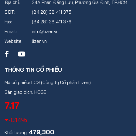
Địa chỉ:
24A Phan Đăng Lưu, Phường Gia Định, TP.HCM
SĐT:
(84.28) 38 411 375
Fax:
(84.28) 38 411 376
Email:
info@lizen.vn
Website:
lizen.vn
THÔNG TIN CỔ PHIẾU
Mã cổ phiếu: LCG (Công ty Cổ phần Lizen)
Sàn giao dịch: HOSE
7.17
-0.14%
479,300
Khối lượng: