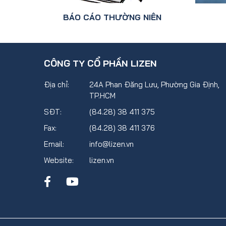
BÁO CÁO THƯỜNG NIÊN
CÔNG TY CỔ PHẦN LIZEN
Địa chỉ:
24A Phan Đăng Lưu, Phường Gia Định,
TP.HCM
SĐT:
(84.28) 38 411 375
Fax:
(84.28) 38 411 376
Email:
info@lizen.vn
Website:
lizen.vn