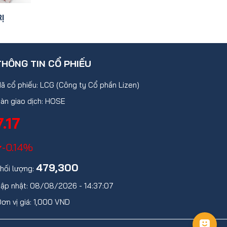
Ị
THÔNG TIN CỔ PHIẾU
ã cổ phiếu: LCG (Công ty Cổ phần Lizen)
àn giao dịch: HOSE
7.17
-0.14%
479,300
hối lượng:
ập nhật: 08/08/2026 - 14:37:07
ơn vị giá: 1,000 VND