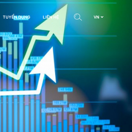
TUYỂN DỤNG
LIÊN HỆ
VN