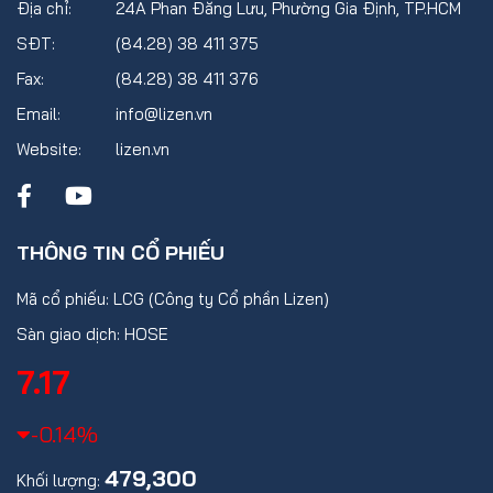
Địa chỉ:
24A Phan Đăng Lưu, Phường Gia Định, TP.HCM
SĐT:
(84.28) 38 411 375
Fax:
(84.28) 38 411 376
Email:
info@lizen.vn
Website:
lizen.vn
THÔNG TIN CỔ PHIẾU
Mã cổ phiếu: LCG (Công ty Cổ phần Lizen)
Sàn giao dịch: HOSE
7.17
-0.14%
479,300
Khối lượng: