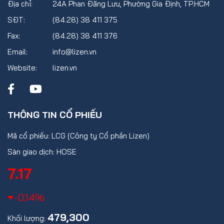
Địa chỉ:
24A Phan Đăng Lưu, Phường Gia Định, TP.HCM
SĐT:
(84.28) 38 411 375
Fax:
(84.28) 38 411 376
Email:
info@lizen.vn
Website:
lizen.vn
THÔNG TIN CỔ PHIẾU
Mã cổ phiếu: LCG (Công ty Cổ phần Lizen)
Sàn giao dịch: HOSE
7.17
-0.14%
479,300
Khối lượng: