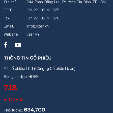
Địa chỉ:
24A Phan Đăng Lưu, Phường Gia Định, TP.HCM
SĐT:
(84.28) 38 411 375
Fax:
(84.28) 38 411 376
Email:
info@lizen.vn
Website:
lizen.vn
THÔNG TIN CỔ PHIẾU
Mã cổ phiếu: LCG (Công ty Cổ phần Lizen)
Sàn giao dịch: HOSE
7.18
-0.28%
634,700
Khối lượng: