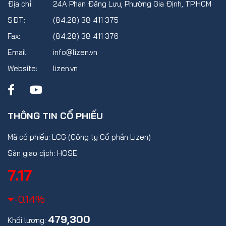
Địa chỉ:
24A Phan Đăng Lưu, Phường Gia Định, TP.HCM
SĐT:
(84.28) 38 411 375
Fax:
(84.28) 38 411 376
Email:
info@lizen.vn
Website:
lizen.vn
THÔNG TIN CỔ PHIẾU
Mã cổ phiếu: LCG (Công ty Cổ phần Lizen)
Sàn giao dịch: HOSE
7.17
-0.14%
479,300
Khối lượng: